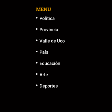
o
p
k
er
k
MENU
Política
Provincia
Valle de Uco
País
Educación
Arte
Deportes