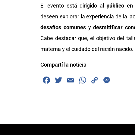
El evento está dirigido al
público en
deseen explorar la experiencia de la lac
desafíos comunes
y
desmitificar co
Cabe destacar que, el objetivo del tal
materna y el cuidado del recién nacido.
Compartí la noticia
F
T
E
W
C
M
a
wi
m
h
o
e
c
tt
ai
at
p
ss
e
er
l
s
y
e
b
A
Li
n
o
p
n
g