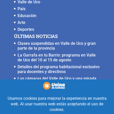
Valle de Uco
País
Educación
Arte
Deportes
ÚLTIMAS NOTICIAS
Clases suspendidas en Valle de Uco y gran
parte de la provincia
La Garrafa en tu Barrio: programa en Valle
de Uco del 10 al 15 de agosto
Detalles del programa habitacional exclusivo
para docentes y directivos
Las cámaras del Valle de Uco y una mirada
crítica sobre la crisis con Brasil
Irrigación prorrogó la restricción para
nuevas perforaciones en el río Mendoza
Realizado con la mirada equidistante de
alguien a quién solo le interesa
informar que ocurre en Valle de Uco.