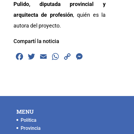
Pulido, diputada provincial y
arquitecta de profesión
, quién es la
autora del proyecto.
Compartí la noticia
F
T
E
W
C
M
a
wi
m
h
o
e
c
tt
ai
at
p
ss
e
er
l
s
y
e
b
A
Li
n
o
p
n
g
MENU
o
p
k
er
Política
k
Provincia