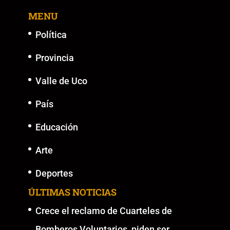
o
p
n
g
MENU
o
p
k
er
k
Política
Provincia
Valle de Uco
País
Educación
Arte
Deportes
ÚLTIMAS NOTICIAS
Crece el reclamo de Cuarteles de
Bomberos Voluntarios, piden ser