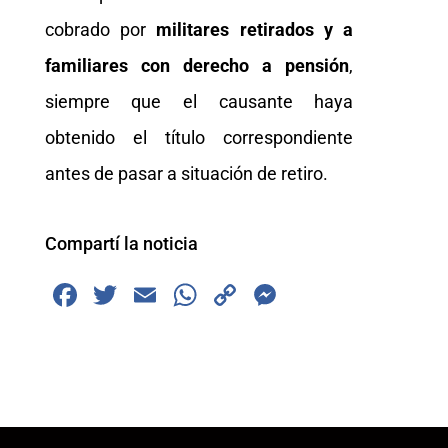
cobrado por
militares retirados y a
familiares con derecho a pensión
,
siempre que el causante haya
obtenido el título correspondiente
antes de pasar a situación de retiro.
Compartí la noticia
F
T
E
W
C
M
a
wi
m
h
o
e
c
tt
ai
at
p
ss
e
er
l
s
y
e
b
A
Li
n