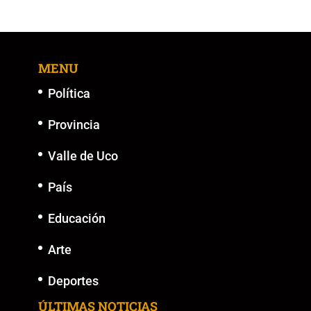
e
er
l
s
y
e
b
A
Li
n
o
p
n
g
MENU
o
p
k
er
k
Política
Provincia
Valle de Uco
País
Educación
Arte
Deportes
ÚLTIMAS NOTICIAS