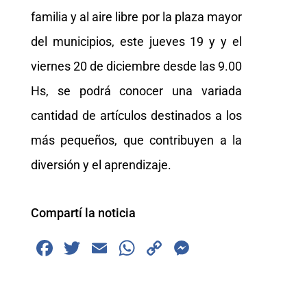
familia y al aire libre por la plaza mayor
del municipios, este jueves 19 y y el
viernes 20 de diciembre desde las 9.00
Hs, se podrá conocer una variada
cantidad de artículos destinados a los
más pequeños, que contribuyen a la
diversión y el aprendizaje.
Compartí la noticia
F
T
E
W
C
M
a
wi
m
h
o
e
c
tt
ai
at
p
ss