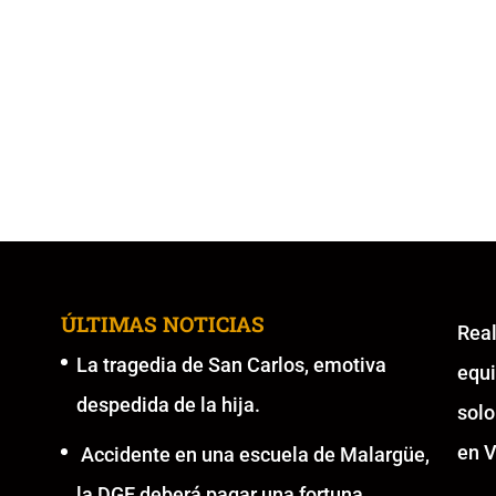
ÚLTIMAS NOTICIAS
Re
La tragedia de San Carlos, emotiva
equ
despedida de la hija.
solo
en V
Accidente en una escuela de Malargüe,
la DGE deberá pagar una fortuna.