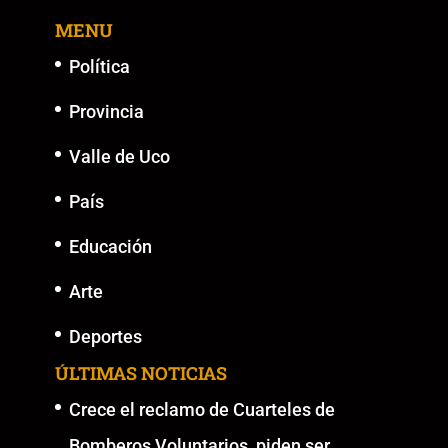
o
p
n
g
MENU
o
p
k
er
k
Política
Provincia
Valle de Uco
País
Educación
Arte
Deportes
ÚLTIMAS NOTICIAS
Crece el reclamo de Cuarteles de
Bomberos Voluntarios, piden ser