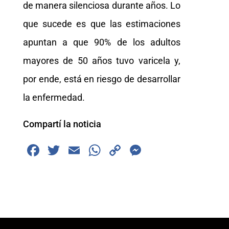
de manera silenciosa durante años. Lo
que sucede es que las estimaciones
apuntan a que 90% de los adultos
mayores de 50 años tuvo varicela y,
por ende, está en riesgo de desarrollar
la enfermedad.
Compartí la noticia
F
T
E
W
C
M
a
wi
m
h
o
e
c
tt
ai
at
p
ss
e
er
l
s
y
e
b
A
Li
n