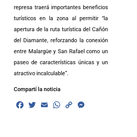
represa traerá importantes beneficios
turísticos en la zona al permitir “la
apertura de la ruta turística del Cañón
del Diamante, reforzando la conexión
entre Malargüe y San Rafael como un
paseo de características únicas y un
atractivo incalculable”.
Compartí la noticia
F
T
E
W
C
M
a
wi
m
h
o
e
c
tt
ai
at
p
ss
e
er
l
s
y
e