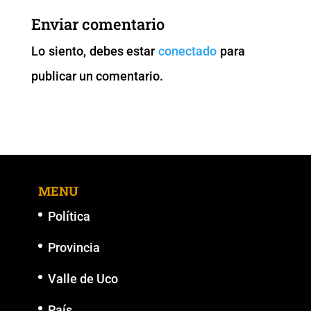
b
A
Li
n
Enviar comentario
o
p
n
g
Lo siento, debes estar
conectado
para
o
p
k
er
publicar un comentario.
k
MENU
Política
Provincia
Valle de Uco
País