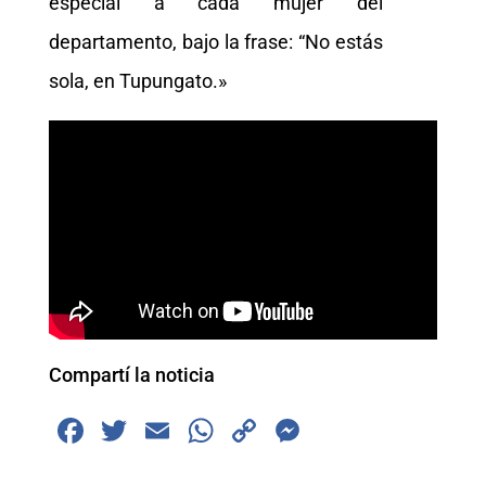
especial a cada mujer del
departamento, bajo la frase: “No estás
sola, en Tupungato.»
Compartí la noticia
F
T
E
W
C
M
a
wi
m
h
o
e