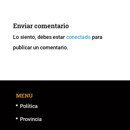
c
tt
ai
at
p
ss
e
er
l
s
y
e
b
A
Li
n
Enviar comentario
o
p
n
g
Lo siento, debes estar
conectado
para
o
p
k
er
publicar un comentario.
k
MENU
Política
Provincia