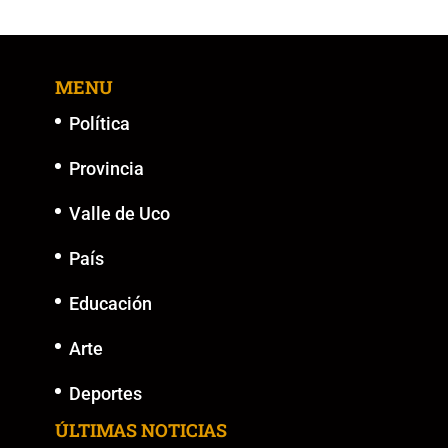
b
A
Li
n
o
p
n
g
MENU
o
p
k
er
k
Política
Provincia
Valle de Uco
País
Educación
Arte
Deportes
ÚLTIMAS NOTICIAS