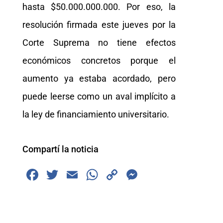
hasta $50.000.000.000. Por eso, la
resolución firmada este jueves por la
Corte Suprema no tiene efectos
económicos concretos porque el
aumento ya estaba acordado, pero
puede leerse como un aval implícito a
la ley de financiamiento universitario.
Compartí la noticia
F
T
E
W
C
M
a
wi
m
h
o
e
c
tt
ai
at
p
ss
e
er
l
s
y
e