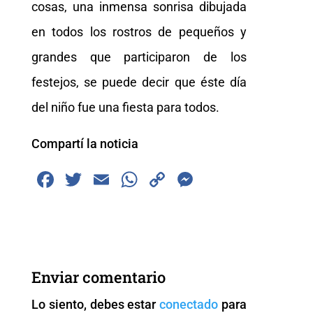
cosas, una inmensa sonrisa dibujada
en todos los rostros de pequeños y
grandes que participaron de los
festejos, se puede decir que éste día
del niño fue una fiesta para todos.
Compartí la noticia
F
T
E
W
C
M
a
wi
m
h
o
e
c
tt
ai
at
p
ss
e
er
l
s
y
e
b
A
Li
n
Enviar comentario
o
p
n
g
Lo siento, debes estar
conectado
para