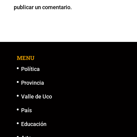
o
p
k
er
publicar un comentario.
k
MENU
Política
Provincia
Valle de Uco
País
Educación