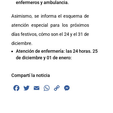
enfermeros y ambulancia.
Asimismo, se informa el esquema de
atención especial para los próximos
días festivos, cómo son el 24 y el 31 de
diciembre.
Atención de enfermería: las 24 horas. 25
de diciembre y 01 de enero:
Compartí la noticia
F
T
E
W
C
M
a
wi
m
h
o
e
c
tt
ai
at
p
ss
e
er
l
s
y
e