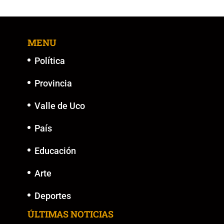
b
A
Li
n
o
p
n
g
MENU
o
p
k
er
k
Política
Provincia
Valle de Uco
País
Educación
Arte
Deportes
ÚLTIMAS NOTICIAS