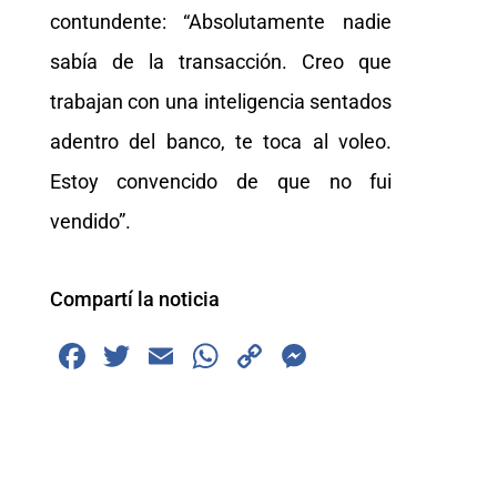
contundente: “Absolutamente nadie
sabía de la transacción. Creo que
trabajan con una inteligencia sentados
adentro del banco, te toca al voleo.
Estoy convencido de que no fui
vendido”.
Compartí la noticia
F
T
E
W
C
M
a
wi
m
h
o
e
c
tt
ai
at
p
ss
e
er
l
s
y
e