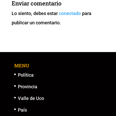
b
A
Li
n
Enviar comentario
o
p
n
g
Lo siento, debes estar
conectado
para
o
p
k
er
publicar un comentario.
k
MENU
Política
Provincia
Valle de Uco
País