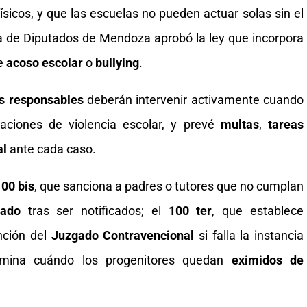
ísicos, y que las escuelas no pueden actuar solas sin el
de Diputados de Mendoza aprobó la ley que incorpora
de
acoso escolar
o
bullying
.
s responsables
deberán intervenir activamente cuando
aciones de violencia escolar, y prevé
multas
,
tareas
al
ante cada caso.
00 bis
, que sanciona a padres o tutores que no cumplan
dado
tras ser notificados; el
100 ter
, que establece
nción del
Juzgado Contravencional
si falla la instancia
rmina cuándo los progenitores quedan
eximidos de