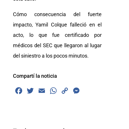
Cómo consecuencia del fuerte
impacto, Yamil Colque falleció en el
acto, lo que fue certificado por
médicos del SEC que llegaron al lugar
del siniestro a los pocos minutos.
Compartí la noticia
F
T
E
W
C
M
a
wi
m
h
o
e
c
tt
ai
at
p
ss
e
er
l
s
y
e
b
A
Li
n