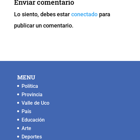
Enviar comentario
o
p
n
g
Lo siento, debes estar
conectado
para
o
p
k
er
publicar un comentario.
k
MENU
Política
Provincia
Valle de Uco
País
Educación
Arte
Deportes