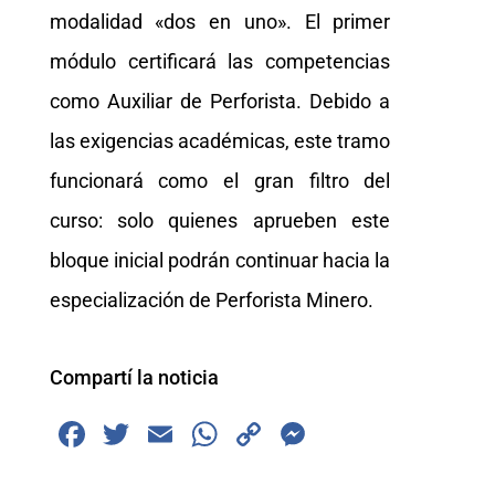
modalidad «dos en uno». El primer
módulo certificará las competencias
como Auxiliar de Perforista. Debido a
las exigencias académicas, este tramo
funcionará como el gran filtro del
curso: solo quienes aprueben este
bloque inicial podrán continuar hacia la
especialización de Perforista Minero.
Compartí la noticia
F
T
E
W
C
M
a
wi
m
h
o
e