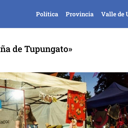
Política
Provincia
Valle de 
eña de Tupungato»