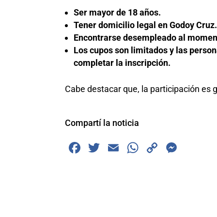
Ser mayor de 18 años.
Tener domicilio legal en Godoy Cruz
Encontrarse desempleado al momento
Los cupos son limitados y las perso
completar la inscripción.
Cabe destacar que, la participación es g
Compartí la noticia
F
T
E
W
C
M
a
wi
m
h
o
e
c
tt
ai
at
p
ss
e
er
l
s
y
e
b
A
Li
n