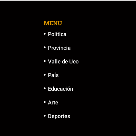
o
p
n
g
o
p
k
er
k
MENU
Política
Provincia
Valle de Uco
País
Educación
Arte
Deportes