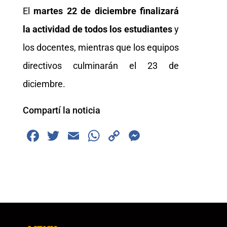
El
martes 22 de diciembre finalizará
la actividad de todos los estudiantes
y
los docentes, mientras que los equipos
directivos culminarán el 23 de
diciembre.
Compartí la noticia
F
T
E
W
C
M
a
wi
m
h
o
e
c
tt
ai
at
p
ss
e
er
l
s
y
e
b
A
Li
n
o
p
n
g