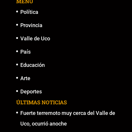
MENU
o
p
k
er
k
Política
Provincia
Valle de Uco
País
Educación
Arte
Deportes
ÚLTIMAS NOTICIAS
Fuerte terremoto muy cerca del Valle de
Uco, ocurrió anoche