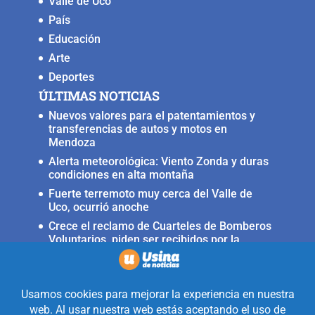
Valle de Uco
País
Educación
Arte
Deportes
ÚLTIMAS NOTICIAS
Nuevos valores para el patentamientos y
transferencias de autos y motos en
Mendoza
Alerta meteorológica: Viento Zonda y duras
condiciones en alta montaña
Fuerte terremoto muy cerca del Valle de
Uco, ocurrió anoche
Crece el reclamo de Cuarteles de Bomberos
Voluntarios, piden ser recibidos por la
ministra Rus
Llega a San Carlos la Copa Internacional
«Pasión sin fronteras»
Realizado con la mirada equidistante de