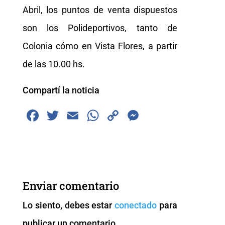
Abril, los puntos de venta dispuestos
son los Polideportivos, tanto de
Colonia cómo en Vista Flores, a partir
de las 10.00 hs.
Compartí la noticia
F
T
E
W
C
M
a
wi
m
h
o
e
c
tt
ai
at
p
ss
e
er
l
s
y
e
b
A
Li
n
Enviar comentario
o
p
n
g
Lo siento, debes estar
conectado
para
o
p
k
er
publicar un comentario.