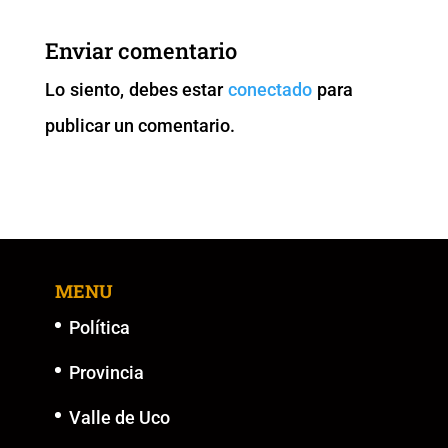
e
er
l
s
y
e
b
A
Li
n
Enviar comentario
o
p
n
g
Lo siento, debes estar
conectado
para
o
p
k
er
publicar un comentario.
k
MENU
Política
Provincia
Valle de Uco