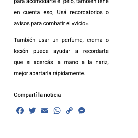
para acomodarte el pelo, también tené
en cuenta eso, Usá recordatorios o
avisos para combatir el «vicio».
También usar un perfume, crema o
loción puede ayudar a recordarte
que si acercás la mano a la nariz,
mejor apartarla rápidamente.
Compartí la noticia
F
T
E
W
C
M
a
wi
m
h
o
e
c
tt
ai
at
p
ss