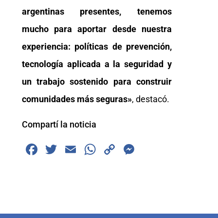
argentinas presentes, tenemos
mucho para aportar desde nuestra
experiencia: políticas de prevención,
tecnología aplicada a la seguridad y
un trabajo sostenido para construir
comunidades más seguras»
, destacó.
Compartí la noticia
F
T
E
W
C
M
a
wi
m
h
o
e
c
tt
ai
at
p
ss
e
er
l
s
y
e
b
A
Li
n