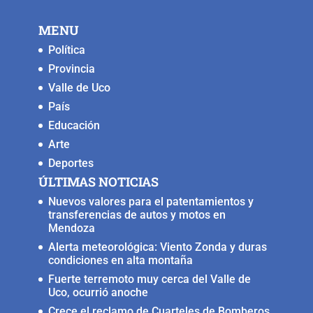
o
p
n
g
MENU
o
p
k
er
Política
k
Provincia
Valle de Uco
País
Educación
Arte
Deportes
ÚLTIMAS NOTICIAS
Nuevos valores para el patentamientos y
transferencias de autos y motos en
Mendoza
Alerta meteorológica: Viento Zonda y duras
condiciones en alta montaña
Fuerte terremoto muy cerca del Valle de
Uco, ocurrió anoche
Crece el reclamo de Cuarteles de Bomberos