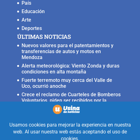
País
Educación
Arte
Deportes
ÚLTIMAS NOTICIAS
Nuevos valores para el patentamientos y
transferencias de autos y motos en
Mendoza
Alerta meteorológica: Viento Zonda y duras
condiciones en alta montaña
Fuerte terremoto muy cerca del Valle de
Uco, ocurrió anoche
Crece el reclamo de Cuarteles de Bomberos
Voluntarios, piden ser recibidos por la
ministra Rus
Llega a San Carlos la Copa Internacional
«Pasión sin fronteras»
Realizado con la mirada equidistante de
alguien a quién solo le interesa