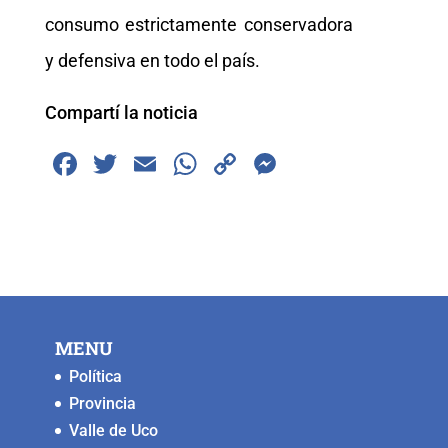
consumo estrictamente conservadora
y defensiva en todo el país.
Compartí la noticia
F
T
E
W
C
M
a
wi
m
h
o
e
c
tt
ai
at
p
ss
e
er
l
s
y
e
b
A
Li
n
o
p
n
g
MENU
o
p
k
er
Política
k
Provincia
Valle de Uco