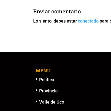
e
er
l
s
y
e
b
A
Li
n
Enviar comentario
o
p
n
g
Lo siento, debes estar
conectado
para 
o
p
k
er
k
MENU
Política
Provincia
Valle de Uco