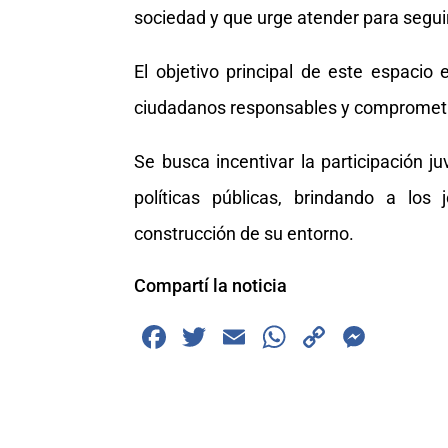
sociedad y que urge atender para segu
El objetivo principal de este espaci
ciudadanos responsables y compromet
Se busca incentivar la participación j
políticas públicas, brindando a los 
construcción de su entorno.
Compartí la noticia
F
T
E
W
C
M
a
wi
m
h
o
e
c
tt
ai
at
p
ss
e
er
l
s
y
e