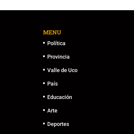
b
A
Li
n
o
p
n
g
o
p
k
er
k
MENU
Política
Provincia
Valle de Uco
País
Educación
Arte
Deportes