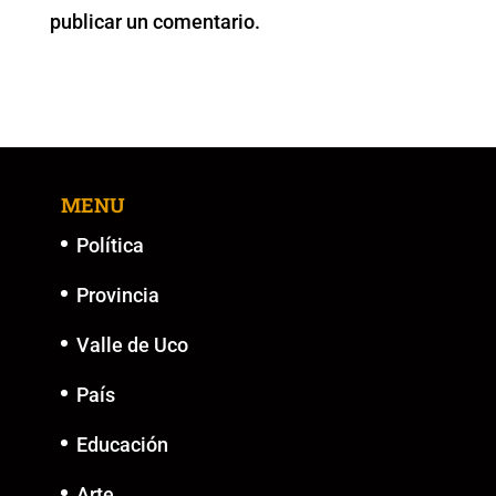
publicar un comentario.
k
MENU
Política
Provincia
Valle de Uco
País
Educación
Arte