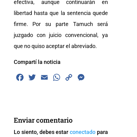
efectiva, aunque continuarán en
libertad hasta que la sentencia quede
firme. Por su parte Tamuch será
juzgado con juicio convencional, ya
que no quiso aceptar el abreviado.
Compartí la noticia
F
T
E
W
C
M
a
wi
m
h
o
e
c
tt
ai
at
p
ss
e
er
l
s
y
e
b
A
Li
n
Enviar comentario
o
p
n
g
Lo siento, debes estar
conectado
para
o
p
k
er