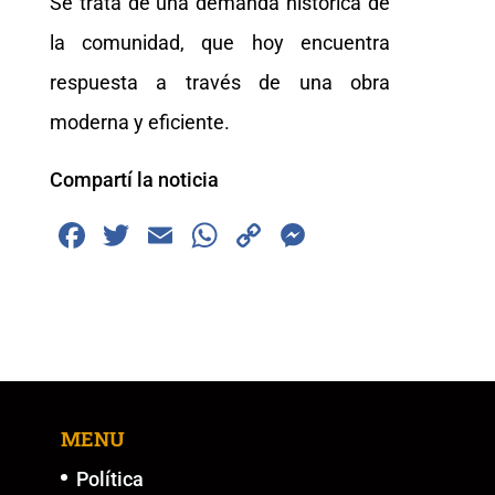
Se trata de una demanda histórica de
la comunidad, que hoy encuentra
respuesta a través de una obra
moderna y eficiente.
Compartí la noticia
F
T
E
W
C
M
a
wi
m
h
o
e
c
tt
ai
at
p
ss
e
er
l
s
y
e
b
A
Li
n
o
p
n
g
MENU
o
p
k
er
k
Política