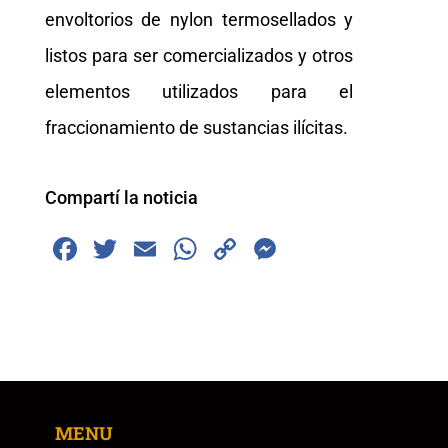
envoltorios de nylon termosellados y
listos para ser comercializados y otros
elementos utilizados para el
fraccionamiento de sustancias ilícitas.
Compartí la noticia
F
T
E
W
C
M
a
wi
m
h
o
e
c
tt
ai
at
p
ss
e
er
l
s
y
e
b
A
Li
n
o
p
n
g
MENU
o
p
k
er