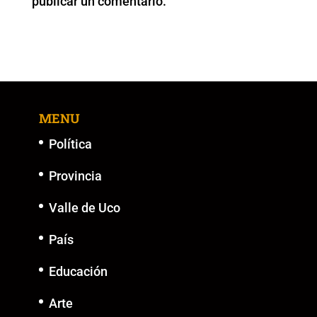
publicar un comentario.
k
MENU
Política
Provincia
Valle de Uco
País
Educación
Arte