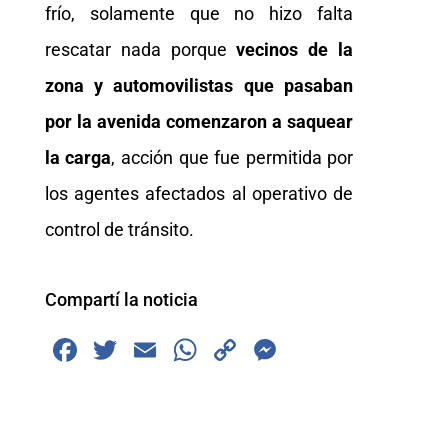
frío, solamente que no hizo falta
rescatar nada porque
vecinos de la
zona y automovilistas que pasaban
por la avenida comenzaron a saquear
la carga
, acción que fue permitida por
los agentes afectados al operativo de
control de tránsito.
Compartí la noticia
F
T
E
W
C
M
a
wi
m
h
o
e
c
tt
ai
at
p
ss
e
er
l
s
y
e