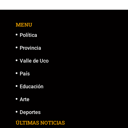
b
A
Li
n
o
p
n
g
MENU
o
p
k
er
k
Política
Provincia
Valle de Uco
País
Educación
Arte
Deportes
ÚLTIMAS NOTICIAS