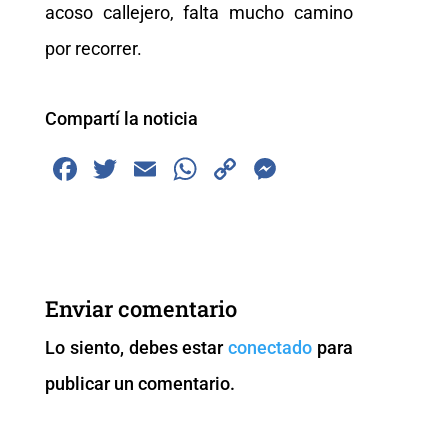
acoso callejero, falta mucho camino
por recorrer.
Compartí la noticia
F
T
E
W
C
M
a
wi
m
h
o
e
c
tt
ai
at
p
ss
e
er
l
s
y
e
b
A
Li
n
Enviar comentario
o
p
n
g
Lo siento, debes estar
conectado
para
o
p
k
er
publicar un comentario.
k