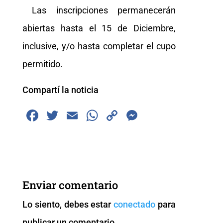
Las inscripciones permanecerán
abiertas hasta el 15 de Diciembre,
inclusive, y/o hasta completar el cupo
permitido.
Compartí la noticia
F
T
E
W
C
M
a
wi
m
h
o
e
c
tt
ai
at
p
ss
e
er
l
s
y
e
b
A
Li
n
Enviar comentario
o
p
n
g
Lo siento, debes estar
conectado
para
o
p
k
er
publicar un comentario.