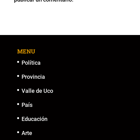
k
MENU
Política
Provincia
Valle de Uco
País
Educación
Arte