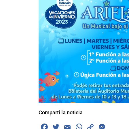
Compartí la noticia
F
T
E
W
C
M