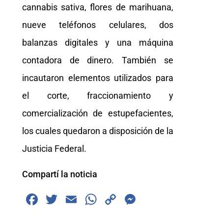
cannabis sativa, flores de marihuana,
nueve teléfonos celulares, dos
balanzas digitales y una máquina
contadora de dinero. También se
incautaron elementos utilizados para
el corte, fraccionamiento y
comercialización de estupefacientes,
los cuales quedaron a disposición de la
Justicia Federal.
Compartí la noticia
F
T
E
W
C
M
a
wi
m
h
o
e