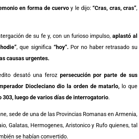
l demonio en forma de cuervo
y le dijo:
“Cras, cras, cras”
,
tergación de su fe y, con un furioso impulso,
aplastó al
 hodie”
, que significa
“hoy”.
Por no haber retrasado su
las causas urgentes.
edito desató una feroz
persecución por parte de sus
mperador Diocleciano dio la orden de matarlo,
lo que
o 303, luego de varios días de interrogatorio
.
ne, sede de una de las Provincias Romanas en Armenia,
io, Galatas, Hermogenes, Aristonico y Rufo quienes, tal
mbién se habían convertido.