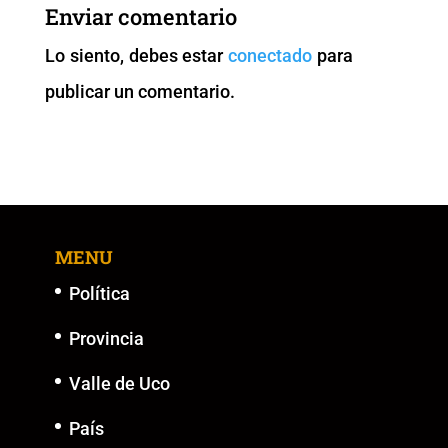
b
A
Li
n
Enviar comentario
o
p
n
g
Lo siento, debes estar
conectado
para
o
p
k
er
publicar un comentario.
k
MENU
Política
Provincia
Valle de Uco
País