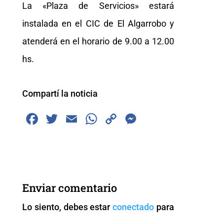
La «Plaza de Servicios» estará
instalada en el CIC de El Algarrobo y
atenderá en el horario de 9.00 a 12.00
hs.
Compartí la noticia
F
T
E
W
C
M
a
wi
m
h
o
e
c
tt
ai
at
p
ss
e
er
l
s
y
e
b
A
Li
n
Enviar comentario
o
p
n
g
Lo siento, debes estar
conectado
para
o
p
k
er