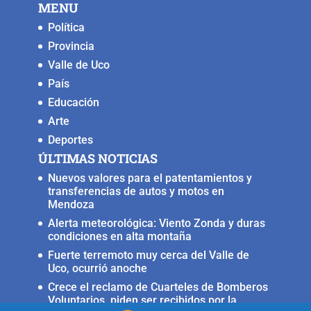
MENU
o
p
k
er
Política
k
Provincia
Valle de Uco
País
Educación
Arte
Deportes
ÚLTIMAS NOTICIAS
Nuevos valores para el patentamientos y
transferencias de autos y motos en
Mendoza
Alerta meteorológica: Viento Zonda y duras
condiciones en alta montaña
Fuerte terremoto muy cerca del Valle de
Uco, ocurrió anoche
Crece el reclamo de Cuarteles de Bomberos
Voluntarios, piden ser recibidos por la