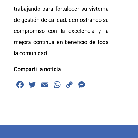
trabajando para fortalecer su sistema
de gestión de calidad, demostrando su
compromiso con la excelencia y la
mejora continua en beneficio de toda
la comunidad.
Compartí la noticia
F
T
E
W
C
M
a
wi
m
h
o
e
c
tt
ai
at
p
ss
e
er
l
s
y
e
b
A
Li
n
o
p
n
g