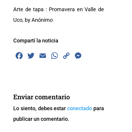
Arte de tapa : Promavera en Valle de
Uco, by Anónimo
Compartí la noticia
F
T
E
W
C
M
a
wi
m
h
o
e
c
tt
ai
at
p
ss
e
er
l
s
y
e
b
A
Li
n
Enviar comentario
o
p
n
g
Lo siento, debes estar
conectado
para
o
p
k
er
publicar un comentario.
k