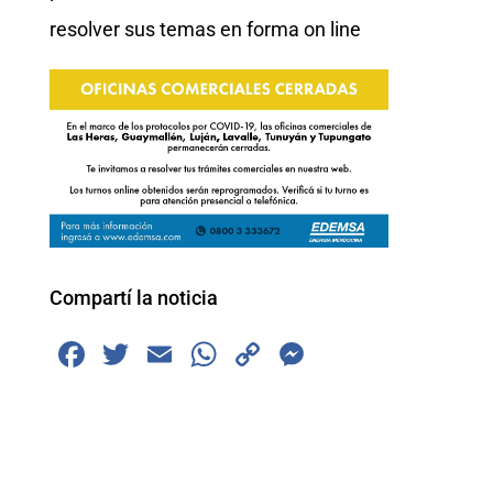
resolver sus temas en forma on line
Compartí la noticia
F
T
E
W
C
M
a
wi
m
h
o
e
c
tt
ai
at
p
ss
e
er
l
s
y
e