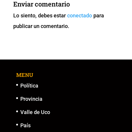
b
A
Li
n
Enviar comentario
o
p
n
g
Lo siento, debes estar
conectado
para
o
p
k
er
publicar un comentario.
k
MENU
Política
Provincia
Valle de Uco
País