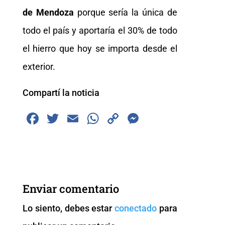
de Mendoza
porque sería la única de
todo el país y aportaría el 30% de todo
el hierro que hoy se importa desde el
exterior.
Compartí la noticia
F
T
E
W
C
M
a
wi
m
h
o
e
c
tt
ai
at
p
ss
e
er
l
s
y
e
b
A
Li
n
Enviar comentario
o
p
n
g
Lo siento, debes estar
conectado
para
o
p
k
er