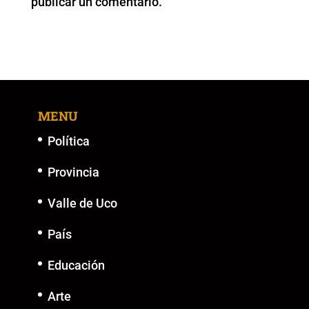
publicar un comentario.
k
MENU
Política
Provincia
Valle de Uco
País
Educación
Arte