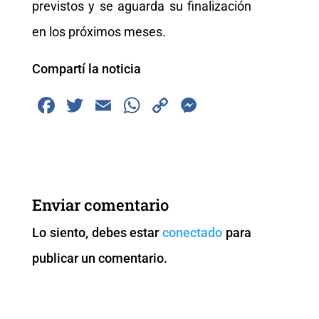
previstos y se aguarda su finalización
en los próximos meses.
Compartí la noticia
F
T
E
W
C
M
a
wi
m
h
o
e
c
tt
ai
at
p
ss
e
er
l
s
y
e
b
A
Li
n
Enviar comentario
o
p
n
g
Lo siento, debes estar
conectado
para
o
p
k
er
publicar un comentario.
k