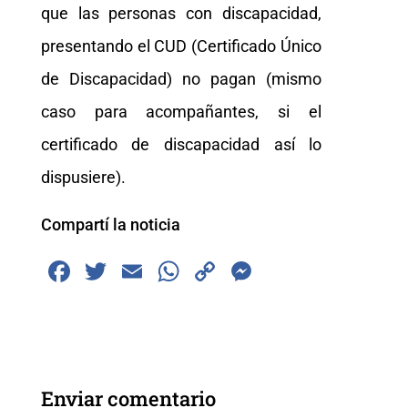
que las personas con discapacidad,
presentando el CUD (Certificado Único
de Discapacidad) no pagan (mismo
caso para acompañantes, si el
certificado de discapacidad así lo
dispusiere).
Compartí la noticia
F
T
E
W
C
M
a
wi
m
h
o
e
c
tt
ai
at
p
ss
e
er
l
s
y
e
b
A
Li
n
Enviar comentario