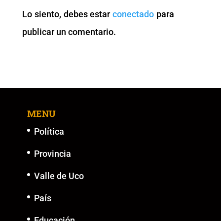
o
p
n
g
Lo siento, debes estar
conectado
para
o
p
k
er
publicar un comentario.
k
MENU
Política
Provincia
Valle de Uco
País
Educación