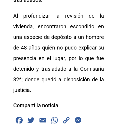
Al profundizar la revisión de la
vivienda, encontraron escondido en
una especie de depósito a un hombre
de 48 años quién no pudo explicar su
presencia en el lugar, por lo que fue
detenido y trasladado a la Comisaría
32*; donde quedó a disposición de la
justicia.
Compartí la noticia
F
T
E
W
C
M
a
wi
m
h
o
e