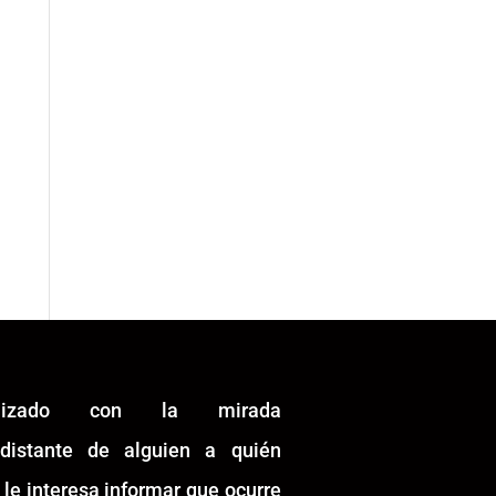
alizado con la mirada
idistante de alguien a quién
 le interesa informar que ocurre