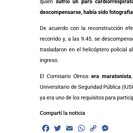
quien
sufrió un paro cardiorrespirat
descompensarse, había sido fotografia
De acuerdo con la reconstrucción efe
recorrido y, a las 9.45, se descompens
trasladaron en el helicóptero policial 
ingreso.
El Comisario Olmos
era maratonista
Universitario de Seguridad Pública (IUS
ya era uno de los requisitos para partici
Compartí la noticia
F
T
E
W
C
M