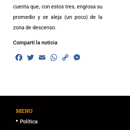
cuenta que, con estos tres, engrosa su
promedio y se aleja (un poco) de la
zona de descenso.
Compartí la noticia
F
T
E
W
C
M
a
wi
m
h
o
e
c
tt
ai
at
p
ss
e
er
l
s
y
e
b
A
Li
n
o
p
n
g
MENU
o
p
k
er
k
Política