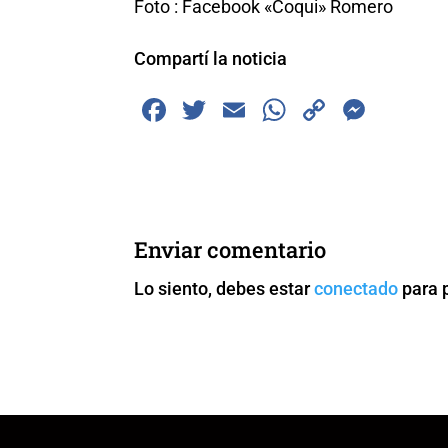
Foto : Facebook «Coqui» Romero
Compartí la noticia
F
T
E
W
C
M
a
wi
m
h
o
e
c
tt
ai
at
p
ss
e
er
l
s
y
e
b
A
Li
n
Enviar comentario
o
p
n
g
Lo siento, debes estar
conectado
para 
o
p
k
er
k