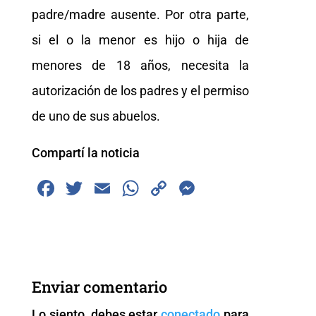
padre/madre ausente. Por otra parte,
si el o la menor es hijo o hija de
menores de 18 años, necesita la
autorización de los padres y el permiso
de uno de sus abuelos.
Compartí la noticia
F
T
E
W
C
M
a
wi
m
h
o
e
c
tt
ai
at
p
ss
e
er
l
s
y
e
b
A
Li
n
Enviar comentario
o
p
n
g
Lo siento, debes estar
conectado
para