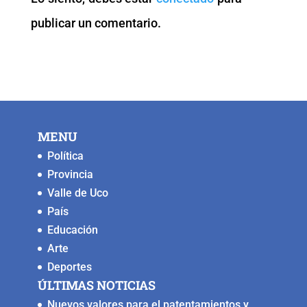
o
p
k
er
publicar un comentario.
k
MENU
Política
Provincia
Valle de Uco
País
Educación
Arte
Deportes
ÚLTIMAS NOTICIAS
Nuevos valores para el patentamientos y