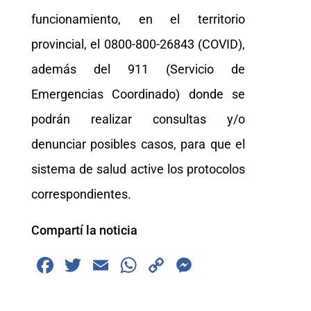
funcionamiento, en el territorio
provincial, el 0800-800-26843 (COVID),
además del 911 (Servicio de
Emergencias Coordinado) donde se
podrán realizar consultas y/o
denunciar posibles casos, para que el
sistema de salud active los protocolos
correspondientes.
Compartí la noticia
F
T
E
W
C
M
a
wi
m
h
o
e
c
tt
ai
at
p
ss