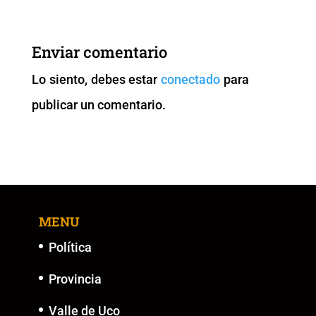
e
er
l
s
y
e
b
A
Li
n
Enviar comentario
o
p
n
g
Lo siento, debes estar
conectado
para
o
p
k
er
publicar un comentario.
k
MENU
Política
Provincia
Valle de Uco