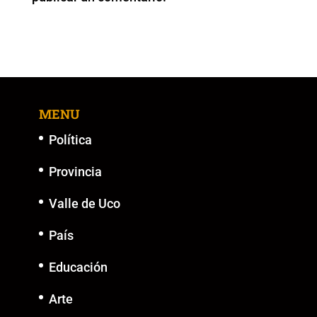
k
MENU
Política
Provincia
Valle de Uco
País
Educación
Arte